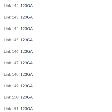
Link 142:
123GA
Link 143:
123GA
Link 144:
123GA
Link 145:
123GA
Link 146:
123GA
Link 147:
123GA
Link 148:
123GA
Link 149:
123GA
Link 150:
123GA
Link 151:
123GA