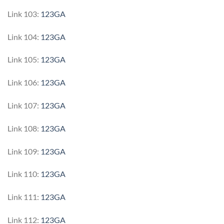
Link 103:
123GA
Link 104:
123GA
Link 105:
123GA
Link 106:
123GA
Link 107:
123GA
Link 108:
123GA
Link 109:
123GA
Link 110:
123GA
Link 111:
123GA
Link 112:
123GA