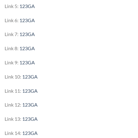
Link 5:
123GA
Link 6:
123GA
Link 7:
123GA
Link 8:
123GA
Link 9:
123GA
Link 10:
123GA
Link 11:
123GA
Link 12:
123GA
Link 13:
123GA
Link 14:
123GA