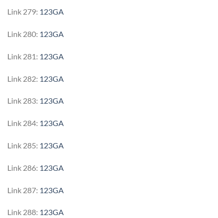
Link 279:
123GA
Link 280:
123GA
Link 281:
123GA
Link 282:
123GA
Link 283:
123GA
Link 284:
123GA
Link 285:
123GA
Link 286:
123GA
Link 287:
123GA
Link 288:
123GA