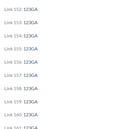
Link 152:
123GA
Link 153:
123GA
Link 154:
123GA
Link 155:
123GA
Link 156:
123GA
Link 157:
123GA
Link 158:
123GA
Link 159:
123GA
Link 160:
123GA
Link 161:
123GA