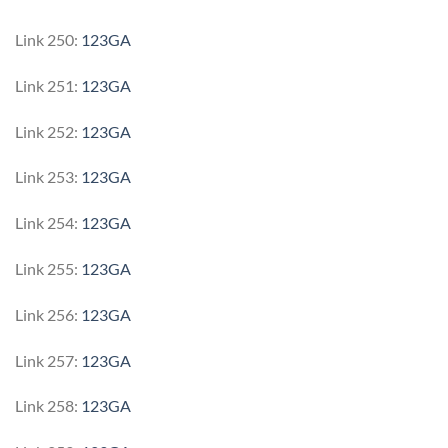
Link 250:
123GA
Link 251:
123GA
Link 252:
123GA
Link 253:
123GA
Link 254:
123GA
Link 255:
123GA
Link 256:
123GA
Link 257:
123GA
Link 258:
123GA