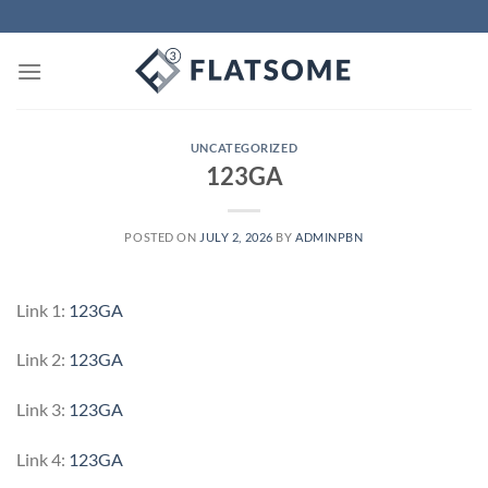
Skip
to
content
UNCATEGORIZED
123GA
POSTED ON
JULY 2, 2026
BY
ADMINPBN
Link 1:
123GA
Link 2:
123GA
Link 3:
123GA
Link 4:
123GA