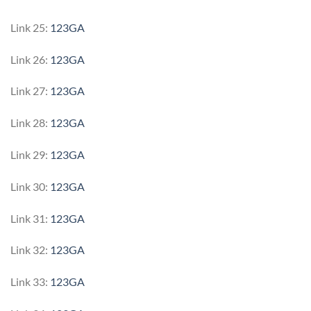
Link 25:
123GA
Link 26:
123GA
Link 27:
123GA
Link 28:
123GA
Link 29:
123GA
Link 30:
123GA
Link 31:
123GA
Link 32:
123GA
Link 33:
123GA