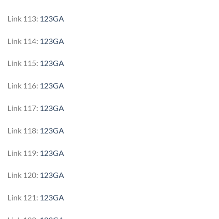
Link 113:
123GA
Link 114:
123GA
Link 115:
123GA
Link 116:
123GA
Link 117:
123GA
Link 118:
123GA
Link 119:
123GA
Link 120:
123GA
Link 121:
123GA