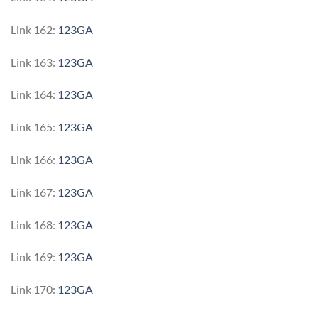
Link 162:
123GA
Link 163:
123GA
Link 164:
123GA
Link 165:
123GA
Link 166:
123GA
Link 167:
123GA
Link 168:
123GA
Link 169:
123GA
Link 170:
123GA