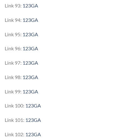
Link 93:
123GA
Link 94:
123GA
Link 95:
123GA
Link 96:
123GA
Link 97:
123GA
Link 98:
123GA
Link 99:
123GA
Link 100:
123GA
Link 101:
123GA
Link 102:
123GA