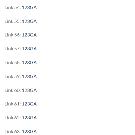
Link 54:
123GA
Link 55:
123GA
Link 56:
123GA
Link 57:
123GA
Link 58:
123GA
Link 59:
123GA
Link 60:
123GA
Link 61:
123GA
Link 62:
123GA
Link 63:
123GA