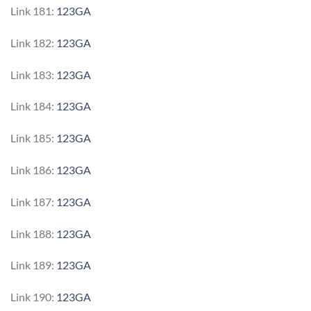
Link 181:
123GA
Link 182:
123GA
Link 183:
123GA
Link 184:
123GA
Link 185:
123GA
Link 186:
123GA
Link 187:
123GA
Link 188:
123GA
Link 189:
123GA
Link 190:
123GA