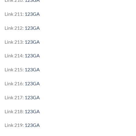
Link 211:
123GA
Link 212:
123GA
Link 213:
123GA
Link 214:
123GA
Link 215:
123GA
Link 216:
123GA
Link 217:
123GA
Link 218:
123GA
Link 219:
123GA