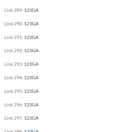
Link 289:
123GA
Link 290:
123GA
Link 291:
123GA
Link 292:
123GA
Link 293:
123GA
Link 294:
123GA
Link 295:
123GA
Link 296:
123GA
Link 297:
123GA
Link 298:
123GA