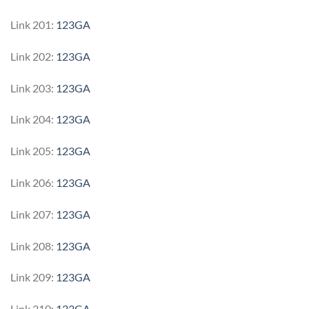
Link 201:
123GA
Link 202:
123GA
Link 203:
123GA
Link 204:
123GA
Link 205:
123GA
Link 206:
123GA
Link 207:
123GA
Link 208:
123GA
Link 209:
123GA
Link 210:
123GA