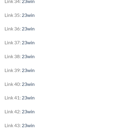
Link 34:
23win
Link 35:
23win
Link 36:
23win
Link 37:
23win
Link 38:
23win
Link 39:
23win
Link 40:
23win
Link 41:
23win
Link 42:
23win
Link 43:
23win