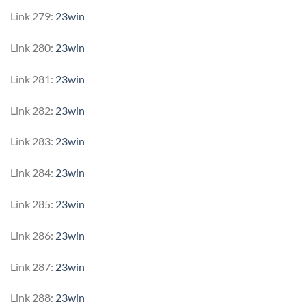
Link 279:
23win
Link 280:
23win
Link 281:
23win
Link 282:
23win
Link 283:
23win
Link 284:
23win
Link 285:
23win
Link 286:
23win
Link 287:
23win
Link 288:
23win