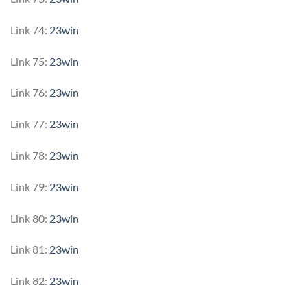
Link 74:
23win
Link 75:
23win
Link 76:
23win
Link 77:
23win
Link 78:
23win
Link 79:
23win
Link 80:
23win
Link 81:
23win
Link 82:
23win