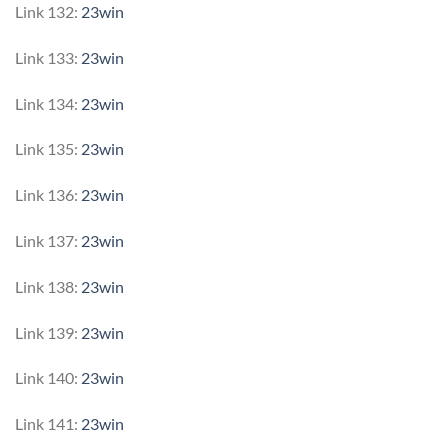
Link 132:
23win
Link 133:
23win
Link 134:
23win
Link 135:
23win
Link 136:
23win
Link 137:
23win
Link 138:
23win
Link 139:
23win
Link 140:
23win
Link 141:
23win