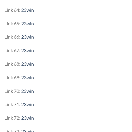
Link 64:
23win
Link 65:
23win
Link 66:
23win
Link 67:
23win
Link 68:
23win
Link 69:
23win
Link 70:
23win
Link 71:
23win
Link 72:
23win
Link 73:
23win