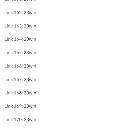
Link 162:
23win
Link 163:
23win
Link 164:
23win
Link 165:
23win
Link 166:
23win
Link 167:
23win
Link 168:
23win
Link 169:
23win
Link 170:
23win