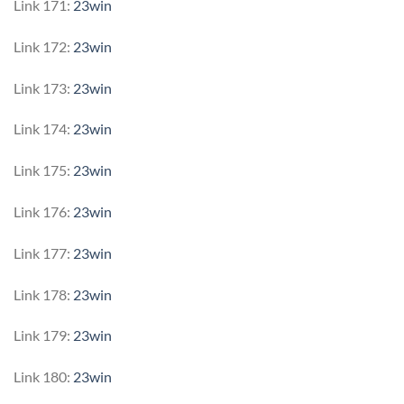
Link 171:
23win
Link 172:
23win
Link 173:
23win
Link 174:
23win
Link 175:
23win
Link 176:
23win
Link 177:
23win
Link 178:
23win
Link 179:
23win
Link 180:
23win