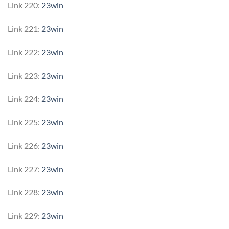
Link 220:
23win
Link 221:
23win
Link 222:
23win
Link 223:
23win
Link 224:
23win
Link 225:
23win
Link 226:
23win
Link 227:
23win
Link 228:
23win
Link 229:
23win