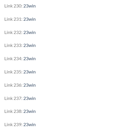
Link 230:
23win
Link 231:
23win
Link 232:
23win
Link 233:
23win
Link 234:
23win
Link 235:
23win
Link 236:
23win
Link 237:
23win
Link 238:
23win
Link 239:
23win