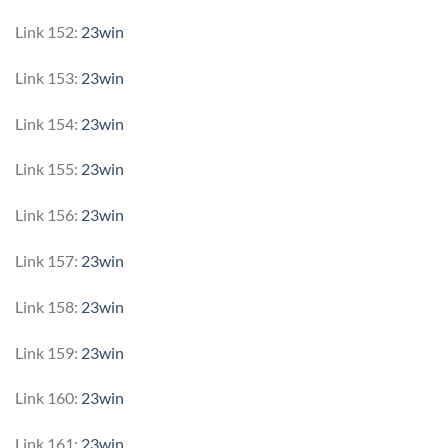
Link 152:
23win
Link 153:
23win
Link 154:
23win
Link 155:
23win
Link 156:
23win
Link 157:
23win
Link 158:
23win
Link 159:
23win
Link 160:
23win
Link 161:
23win