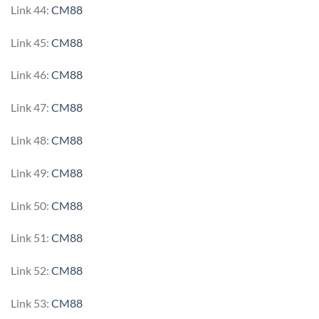
Link 44:
CM88
Link 45:
CM88
Link 46:
CM88
Link 47:
CM88
Link 48:
CM88
Link 49:
CM88
Link 50:
CM88
Link 51:
CM88
Link 52:
CM88
Link 53:
CM88