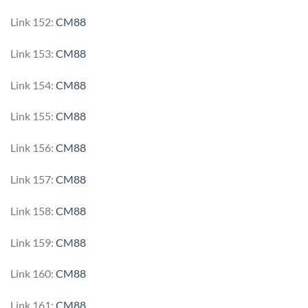
Link 152:
CM88
Link 153:
CM88
Link 154:
CM88
Link 155:
CM88
Link 156:
CM88
Link 157:
CM88
Link 158:
CM88
Link 159:
CM88
Link 160:
CM88
Link 161:
CM88