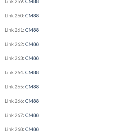
Link 259:
CM88
Link 260:
CM88
Link 261:
CM88
Link 262:
CM88
Link 263:
CM88
Link 264:
CM88
Link 265:
CM88
Link 266:
CM88
Link 267:
CM88
Link 268:
CM88