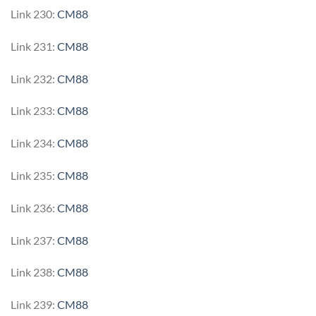
Link 230:
CM88
Link 231:
CM88
Link 232:
CM88
Link 233:
CM88
Link 234:
CM88
Link 235:
CM88
Link 236:
CM88
Link 237:
CM88
Link 238:
CM88
Link 239:
CM88