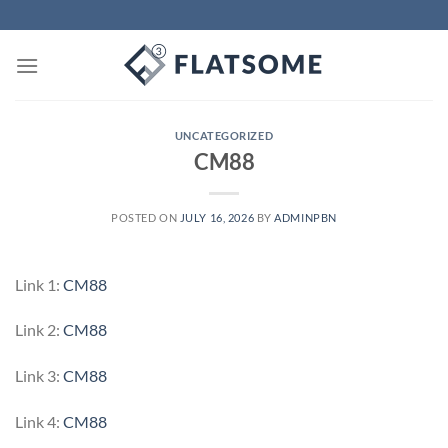
Skip
to
content
UNCATEGORIZED
CM88
POSTED ON
JULY 16, 2026
BY
ADMINPBN
Link 1:
CM88
Link 2:
CM88
Link 3:
CM88
Link 4:
CM88