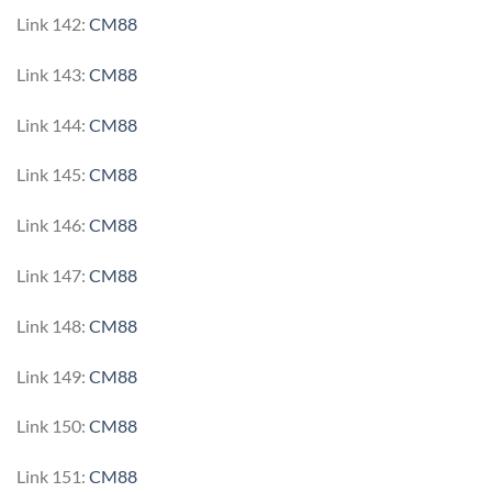
Link 142:
CM88
Link 143:
CM88
Link 144:
CM88
Link 145:
CM88
Link 146:
CM88
Link 147:
CM88
Link 148:
CM88
Link 149:
CM88
Link 150:
CM88
Link 151:
CM88