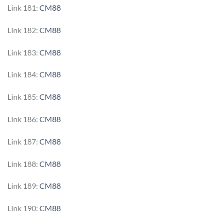
Link 181:
CM88
Link 182:
CM88
Link 183:
CM88
Link 184:
CM88
Link 185:
CM88
Link 186:
CM88
Link 187:
CM88
Link 188:
CM88
Link 189:
CM88
Link 190:
CM88