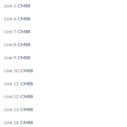
Link 5:
CM88
Link 6:
CM88
Link 7:
CM88
Link 8:
CM88
Link 9:
CM88
Link 10:
CM88
Link 11:
CM88
Link 12:
CM88
Link 13:
CM88
Link 14:
CM88