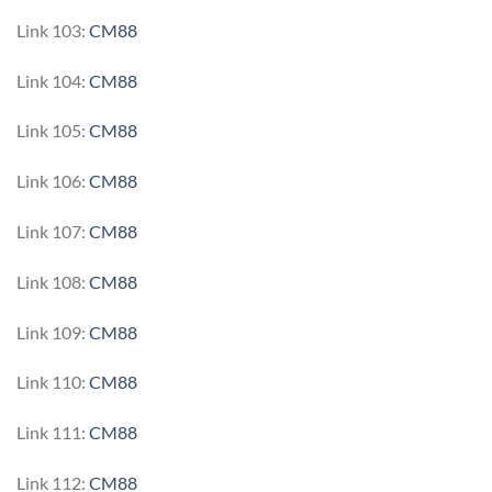
Link 103:
CM88
Link 104:
CM88
Link 105:
CM88
Link 106:
CM88
Link 107:
CM88
Link 108:
CM88
Link 109:
CM88
Link 110:
CM88
Link 111:
CM88
Link 112:
CM88