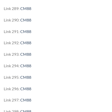
Link 289:
CM88
Link 290:
CM88
Link 291:
CM88
Link 292:
CM88
Link 293:
CM88
Link 294:
CM88
Link 295:
CM88
Link 296:
CM88
Link 297:
CM88
Link 298:
CM88