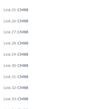
Link 25:
CM88
Link 26:
CM88
Link 27:
CM88
Link 28:
CM88
Link 29:
CM88
Link 30:
CM88
Link 31:
CM88
Link 32:
CM88
Link 33:
CM88