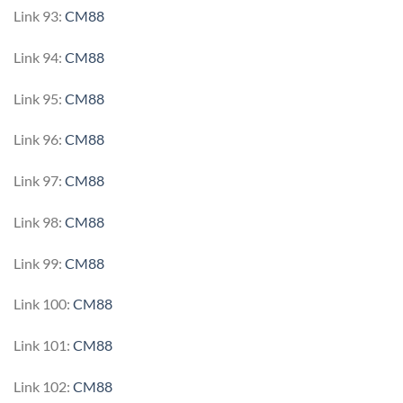
Link 93:
CM88
Link 94:
CM88
Link 95:
CM88
Link 96:
CM88
Link 97:
CM88
Link 98:
CM88
Link 99:
CM88
Link 100:
CM88
Link 101:
CM88
Link 102:
CM88