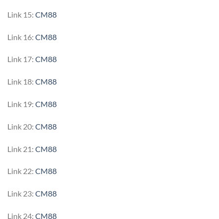
Link 15:
CM88
Link 16:
CM88
Link 17:
CM88
Link 18:
CM88
Link 19:
CM88
Link 20:
CM88
Link 21:
CM88
Link 22:
CM88
Link 23:
CM88
Link 24:
CM88