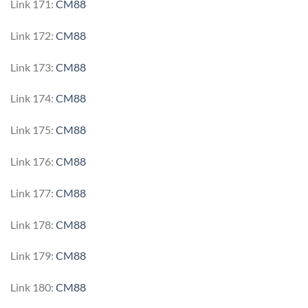
Link 171:
CM88
Link 172:
CM88
Link 173:
CM88
Link 174:
CM88
Link 175:
CM88
Link 176:
CM88
Link 177:
CM88
Link 178:
CM88
Link 179:
CM88
Link 180:
CM88