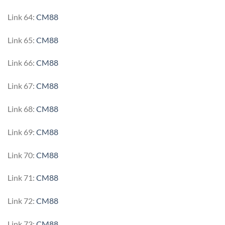
Link 64:
CM88
Link 65:
CM88
Link 66:
CM88
Link 67:
CM88
Link 68:
CM88
Link 69:
CM88
Link 70:
CM88
Link 71:
CM88
Link 72:
CM88
Link 73:
CM88