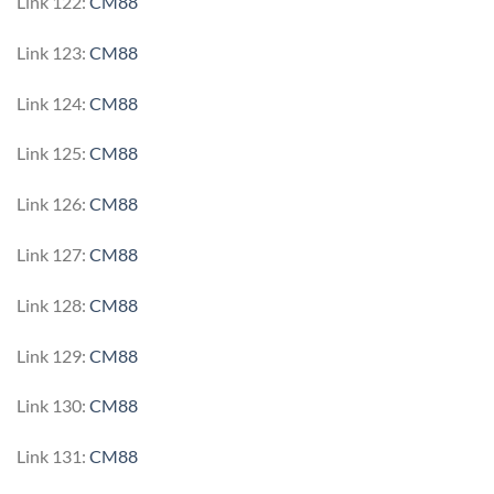
Link 122:
CM88
Link 123:
CM88
Link 124:
CM88
Link 125:
CM88
Link 126:
CM88
Link 127:
CM88
Link 128:
CM88
Link 129:
CM88
Link 130:
CM88
Link 131:
CM88