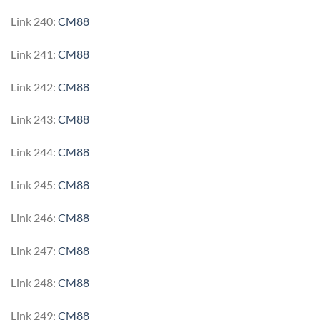
Link 240:
CM88
Link 241:
CM88
Link 242:
CM88
Link 243:
CM88
Link 244:
CM88
Link 245:
CM88
Link 246:
CM88
Link 247:
CM88
Link 248:
CM88
Link 249:
CM88