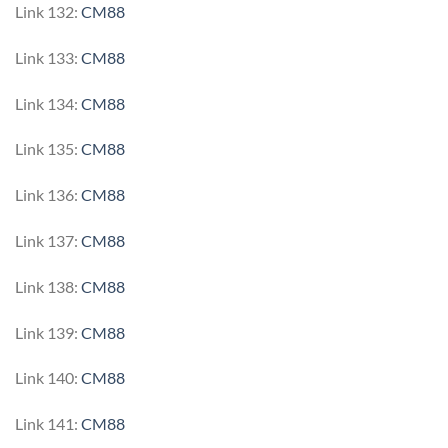
Link 132:
CM88
Link 133:
CM88
Link 134:
CM88
Link 135:
CM88
Link 136:
CM88
Link 137:
CM88
Link 138:
CM88
Link 139:
CM88
Link 140:
CM88
Link 141:
CM88