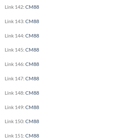
Link 142:
CM88
Link 143:
CM88
Link 144:
CM88
Link 145:
CM88
Link 146:
CM88
Link 147:
CM88
Link 148:
CM88
Link 149:
CM88
Link 150:
CM88
Link 151:
CM88