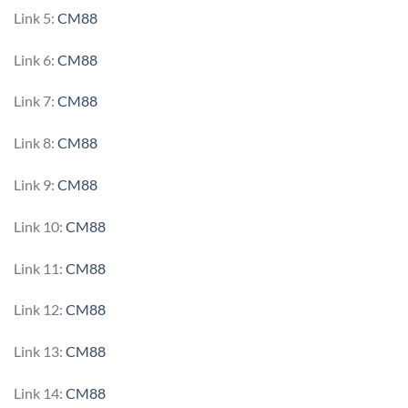
Link 5:
CM88
Link 6:
CM88
Link 7:
CM88
Link 8:
CM88
Link 9:
CM88
Link 10:
CM88
Link 11:
CM88
Link 12:
CM88
Link 13:
CM88
Link 14:
CM88