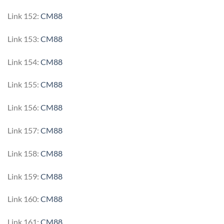
Link 152:
CM88
Link 153:
CM88
Link 154:
CM88
Link 155:
CM88
Link 156:
CM88
Link 157:
CM88
Link 158:
CM88
Link 159:
CM88
Link 160:
CM88
Link 161:
CM88