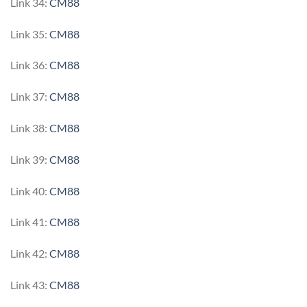
Link 34:
CM88
Link 35:
CM88
Link 36:
CM88
Link 37:
CM88
Link 38:
CM88
Link 39:
CM88
Link 40:
CM88
Link 41:
CM88
Link 42:
CM88
Link 43:
CM88