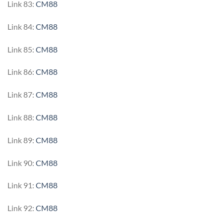
Link 83:
CM88
Link 84:
CM88
Link 85:
CM88
Link 86:
CM88
Link 87:
CM88
Link 88:
CM88
Link 89:
CM88
Link 90:
CM88
Link 91:
CM88
Link 92:
CM88