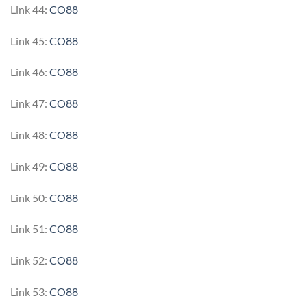
Link 44:
CO88
Link 45:
CO88
Link 46:
CO88
Link 47:
CO88
Link 48:
CO88
Link 49:
CO88
Link 50:
CO88
Link 51:
CO88
Link 52:
CO88
Link 53:
CO88