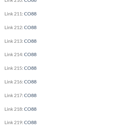
Link 211:
CO88
Link 212:
CO88
Link 213:
CO88
Link 214:
CO88
Link 215:
CO88
Link 216:
CO88
Link 217:
CO88
Link 218:
CO88
Link 219:
CO88