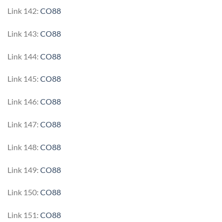
Link 142:
CO88
Link 143:
CO88
Link 144:
CO88
Link 145:
CO88
Link 146:
CO88
Link 147:
CO88
Link 148:
CO88
Link 149:
CO88
Link 150:
CO88
Link 151:
CO88