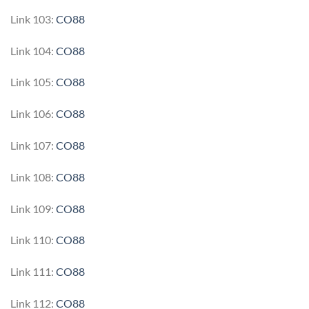
Link 103:
CO88
Link 104:
CO88
Link 105:
CO88
Link 106:
CO88
Link 107:
CO88
Link 108:
CO88
Link 109:
CO88
Link 110:
CO88
Link 111:
CO88
Link 112:
CO88