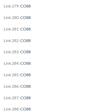
Link 279:
CO88
Link 280:
CO88
Link 281:
CO88
Link 282:
CO88
Link 283:
CO88
Link 284:
CO88
Link 285:
CO88
Link 286:
CO88
Link 287:
CO88
Link 288:
CO88