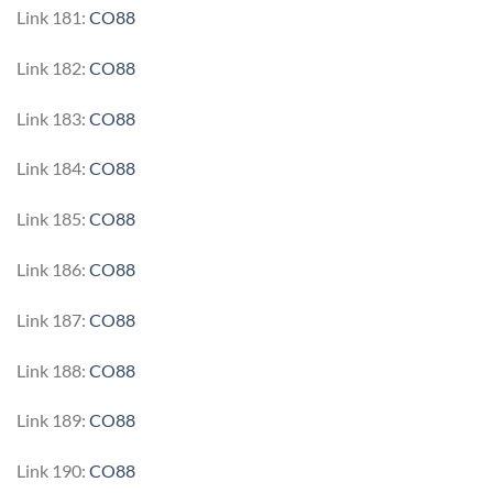
Link 181:
CO88
Link 182:
CO88
Link 183:
CO88
Link 184:
CO88
Link 185:
CO88
Link 186:
CO88
Link 187:
CO88
Link 188:
CO88
Link 189:
CO88
Link 190:
CO88