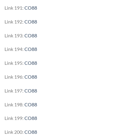
Link 191:
CO88
Link 192:
CO88
Link 193:
CO88
Link 194:
CO88
Link 195:
CO88
Link 196:
CO88
Link 197:
CO88
Link 198:
CO88
Link 199:
CO88
Link 200:
CO88