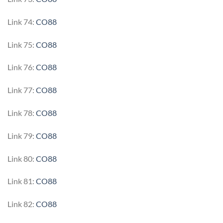
Link 74:
CO88
Link 75:
CO88
Link 76:
CO88
Link 77:
CO88
Link 78:
CO88
Link 79:
CO88
Link 80:
CO88
Link 81:
CO88
Link 82:
CO88