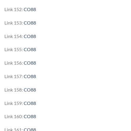
Link 152:
CO88
Link 153:
CO88
Link 154:
CO88
Link 155:
CO88
Link 156:
CO88
Link 157:
CO88
Link 158:
CO88
Link 159:
CO88
Link 160:
CO88
Link 161:
CO88