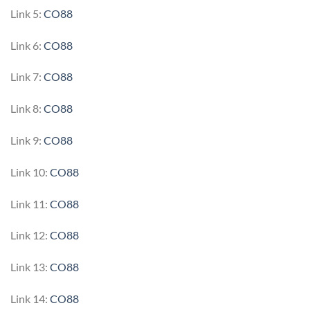
Link 5:
CO88
Link 6:
CO88
Link 7:
CO88
Link 8:
CO88
Link 9:
CO88
Link 10:
CO88
Link 11:
CO88
Link 12:
CO88
Link 13:
CO88
Link 14:
CO88