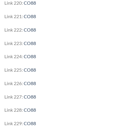
Link 220:
CO88
Link 221:
CO88
Link 222:
CO88
Link 223:
CO88
Link 224:
CO88
Link 225:
CO88
Link 226:
CO88
Link 227:
CO88
Link 228:
CO88
Link 229:
CO88