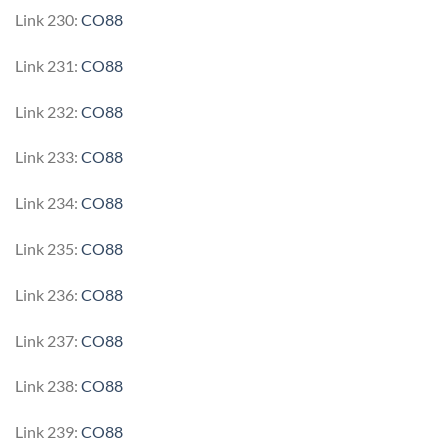
Link 230:
CO88
Link 231:
CO88
Link 232:
CO88
Link 233:
CO88
Link 234:
CO88
Link 235:
CO88
Link 236:
CO88
Link 237:
CO88
Link 238:
CO88
Link 239:
CO88