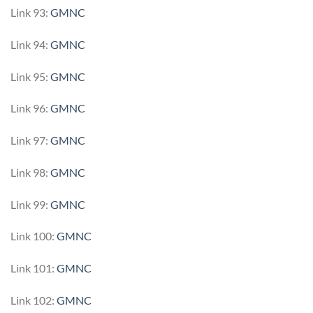
Link 93:
GMNC
Link 94:
GMNC
Link 95:
GMNC
Link 96:
GMNC
Link 97:
GMNC
Link 98:
GMNC
Link 99:
GMNC
Link 100:
GMNC
Link 101:
GMNC
Link 102:
GMNC