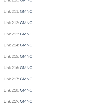
Link 211:
GMNC
Link 212:
GMNC
Link 213:
GMNC
Link 214:
GMNC
Link 215:
GMNC
Link 216:
GMNC
Link 217:
GMNC
Link 218:
GMNC
Link 219:
GMNC