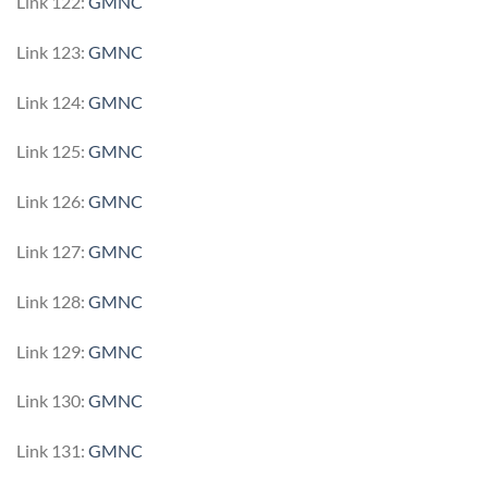
Link 122:
GMNC
Link 123:
GMNC
Link 124:
GMNC
Link 125:
GMNC
Link 126:
GMNC
Link 127:
GMNC
Link 128:
GMNC
Link 129:
GMNC
Link 130:
GMNC
Link 131:
GMNC