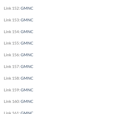
Link 152:
GMNC
Link 153:
GMNC
Link 154:
GMNC
Link 155:
GMNC
Link 156:
GMNC
Link 157:
GMNC
Link 158:
GMNC
Link 159:
GMNC
Link 160:
GMNC
Link 161:
GMNC