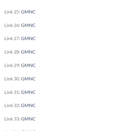
Link 25:
GMNC
Link 26:
GMNC
Link 27:
GMNC
Link 28:
GMNC
Link 29:
GMNC
Link 30:
GMNC
Link 31:
GMNC
Link 32:
GMNC
Link 33:
GMNC