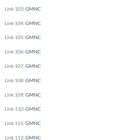
Link 103:
GMNC
Link 104:
GMNC
Link 105:
GMNC
Link 106:
GMNC
Link 107:
GMNC
Link 108:
GMNC
Link 109:
GMNC
Link 110:
GMNC
Link 111:
GMNC
Link 112:
GMNC