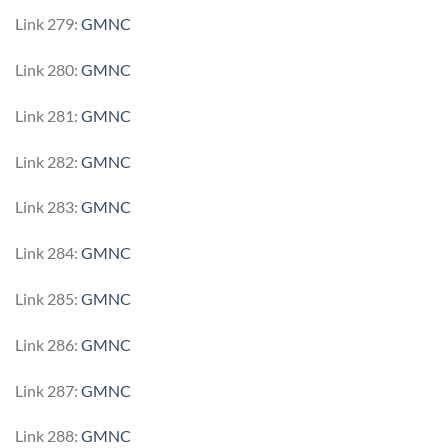
Link 279:
GMNC
Link 280:
GMNC
Link 281:
GMNC
Link 282:
GMNC
Link 283:
GMNC
Link 284:
GMNC
Link 285:
GMNC
Link 286:
GMNC
Link 287:
GMNC
Link 288:
GMNC