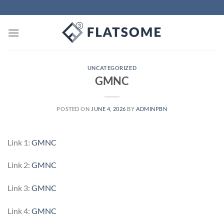
Skip
to
content
UNCATEGORIZED
GMNC
POSTED ON
JUNE 4, 2026
BY
ADMINPBN
Link 1:
GMNC
Link 2:
GMNC
Link 3:
GMNC
Link 4:
GMNC