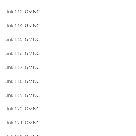
Link 113:
GMNC
Link 114:
GMNC
Link 115:
GMNC
Link 116:
GMNC
Link 117:
GMNC
Link 118:
GMNC
Link 119:
GMNC
Link 120:
GMNC
Link 121:
GMNC