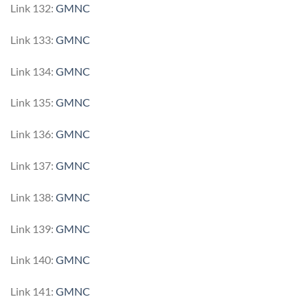
Link 132:
GMNC
Link 133:
GMNC
Link 134:
GMNC
Link 135:
GMNC
Link 136:
GMNC
Link 137:
GMNC
Link 138:
GMNC
Link 139:
GMNC
Link 140:
GMNC
Link 141:
GMNC