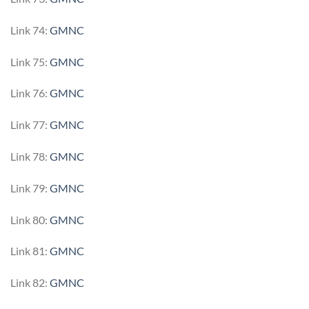
Link 74:
GMNC
Link 75:
GMNC
Link 76:
GMNC
Link 77:
GMNC
Link 78:
GMNC
Link 79:
GMNC
Link 80:
GMNC
Link 81:
GMNC
Link 82:
GMNC