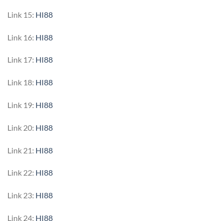
Link 15:
HI88
Link 16:
HI88
Link 17:
HI88
Link 18:
HI88
Link 19:
HI88
Link 20:
HI88
Link 21:
HI88
Link 22:
HI88
Link 23:
HI88
Link 24:
HI88