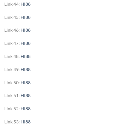
Link 44:
HI88
Link 45:
HI88
Link 46:
HI88
Link 47:
HI88
Link 48:
HI88
Link 49:
HI88
Link 50:
HI88
Link 51:
HI88
Link 52:
HI88
Link 53:
HI88