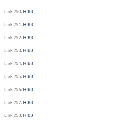
Link 250:
HI88
Link 251:
HI88
Link 252:
HI88
Link 253:
HI88
Link 254:
HI88
Link 255:
HI88
Link 256:
HI88
Link 257:
HI88
Link 258:
HI88