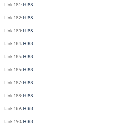
Link 181:
HI88
Link 182:
HI88
Link 183:
HI88
Link 184:
HI88
Link 185:
HI88
Link 186:
HI88
Link 187:
HI88
Link 188:
HI88
Link 189:
HI88
Link 190:
HI88