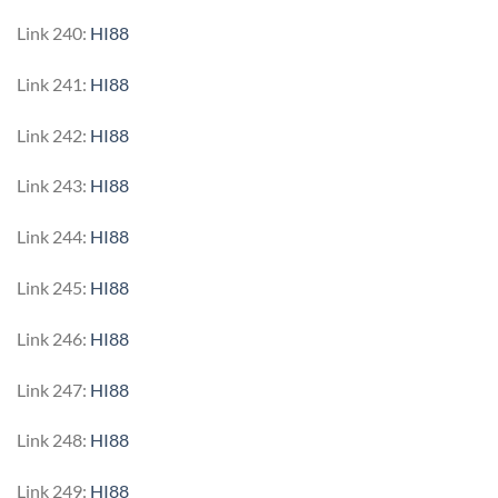
Link 240:
HI88
Link 241:
HI88
Link 242:
HI88
Link 243:
HI88
Link 244:
HI88
Link 245:
HI88
Link 246:
HI88
Link 247:
HI88
Link 248:
HI88
Link 249:
HI88