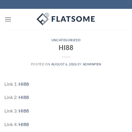
Skip
to
content
UNCATEGORIZED
HI88
POSTED ON
AUGUST 6, 2026
BY
ADMINPBN
Link 1:
HI88
Link 2:
HI88
Link 3:
HI88
Link 4:
HI88