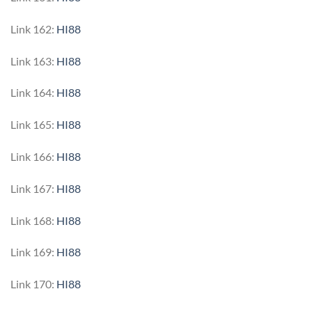
Link 162:
HI88
Link 163:
HI88
Link 164:
HI88
Link 165:
HI88
Link 166:
HI88
Link 167:
HI88
Link 168:
HI88
Link 169:
HI88
Link 170:
HI88