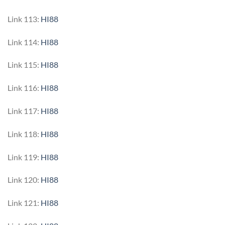
Link 113:
HI88
Link 114:
HI88
Link 115:
HI88
Link 116:
HI88
Link 117:
HI88
Link 118:
HI88
Link 119:
HI88
Link 120:
HI88
Link 121:
HI88