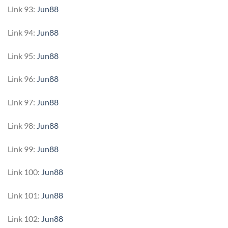
Link 93:
Jun88
Link 94:
Jun88
Link 95:
Jun88
Link 96:
Jun88
Link 97:
Jun88
Link 98:
Jun88
Link 99:
Jun88
Link 100:
Jun88
Link 101:
Jun88
Link 102:
Jun88