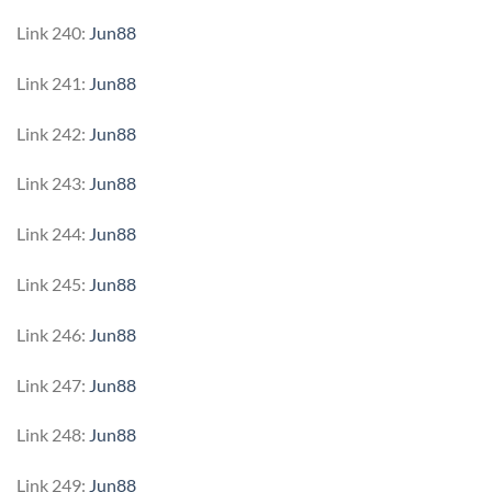
Link 240:
Jun88
Link 241:
Jun88
Link 242:
Jun88
Link 243:
Jun88
Link 244:
Jun88
Link 245:
Jun88
Link 246:
Jun88
Link 247:
Jun88
Link 248:
Jun88
Link 249:
Jun88