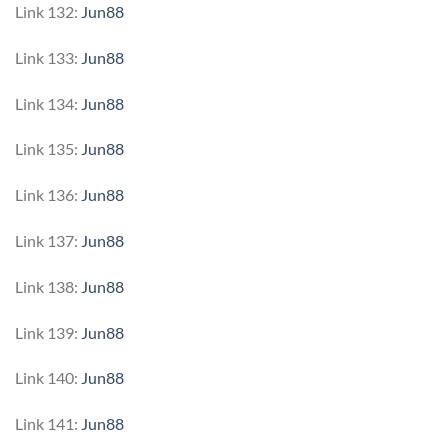
Link 132:
Jun88
Link 133:
Jun88
Link 134:
Jun88
Link 135:
Jun88
Link 136:
Jun88
Link 137:
Jun88
Link 138:
Jun88
Link 139:
Jun88
Link 140:
Jun88
Link 141:
Jun88