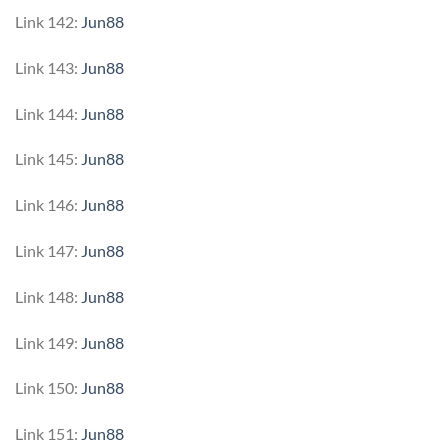
Link 142:
Jun88
Link 143:
Jun88
Link 144:
Jun88
Link 145:
Jun88
Link 146:
Jun88
Link 147:
Jun88
Link 148:
Jun88
Link 149:
Jun88
Link 150:
Jun88
Link 151:
Jun88