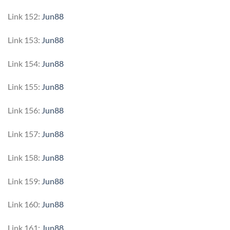
Link 152:
Jun88
Link 153:
Jun88
Link 154:
Jun88
Link 155:
Jun88
Link 156:
Jun88
Link 157:
Jun88
Link 158:
Jun88
Link 159:
Jun88
Link 160:
Jun88
Link 161:
Jun88