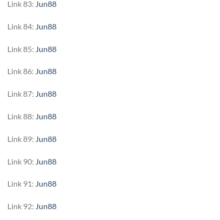
Link 83:
Jun88
Link 84:
Jun88
Link 85:
Jun88
Link 86:
Jun88
Link 87:
Jun88
Link 88:
Jun88
Link 89:
Jun88
Link 90:
Jun88
Link 91:
Jun88
Link 92:
Jun88