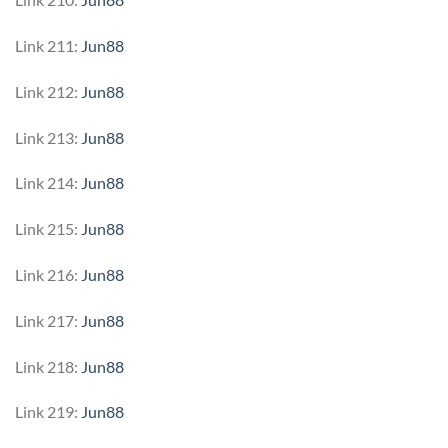
Link 211:
Jun88
Link 212:
Jun88
Link 213:
Jun88
Link 214:
Jun88
Link 215:
Jun88
Link 216:
Jun88
Link 217:
Jun88
Link 218:
Jun88
Link 219:
Jun88