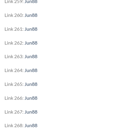
Link 259:
Jun88
Link 260:
Jun88
Link 261:
Jun88
Link 262:
Jun88
Link 263:
Jun88
Link 264:
Jun88
Link 265:
Jun88
Link 266:
Jun88
Link 267:
Jun88
Link 268:
Jun88