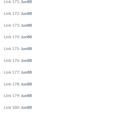
Link 171:
Jun88
Link 172:
Jun88
Link 173:
Jun88
Link 174:
Jun88
Link 175:
Jun88
Link 176:
Jun88
Link 177:
Jun88
Link 178:
Jun88
Link 179:
Jun88
Link 180:
Jun88