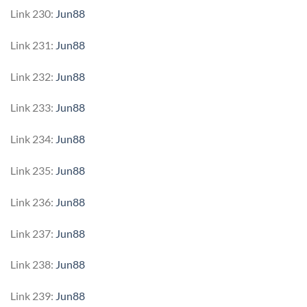
Link 230:
Jun88
Link 231:
Jun88
Link 232:
Jun88
Link 233:
Jun88
Link 234:
Jun88
Link 235:
Jun88
Link 236:
Jun88
Link 237:
Jun88
Link 238:
Jun88
Link 239:
Jun88