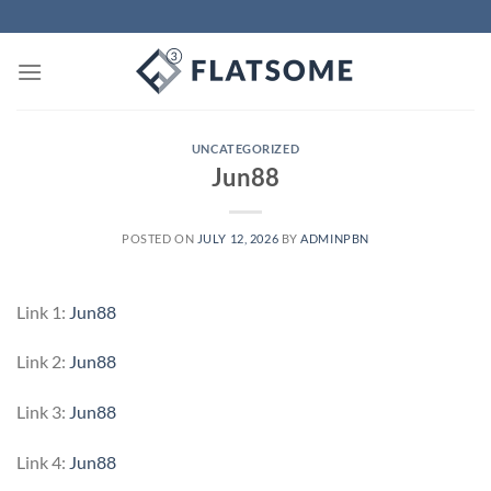
Skip
to
content
UNCATEGORIZED
Jun88
POSTED ON
JULY 12, 2026
BY
ADMINPBN
Link 1:
Jun88
Link 2:
Jun88
Link 3:
Jun88
Link 4:
Jun88