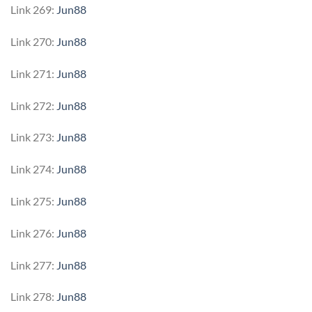
Link 269:
Jun88
Link 270:
Jun88
Link 271:
Jun88
Link 272:
Jun88
Link 273:
Jun88
Link 274:
Jun88
Link 275:
Jun88
Link 276:
Jun88
Link 277:
Jun88
Link 278:
Jun88