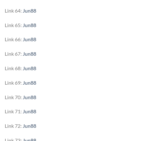
Link 64:
Jun88
Link 65:
Jun88
Link 66:
Jun88
Link 67:
Jun88
Link 68:
Jun88
Link 69:
Jun88
Link 70:
Jun88
Link 71:
Jun88
Link 72:
Jun88
Link 73:
Jun88