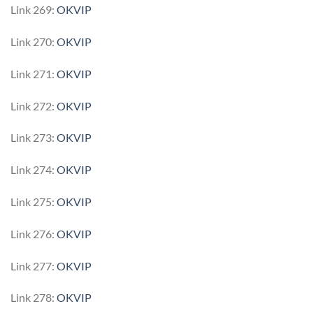
Link 269:
OKVIP
Link 270:
OKVIP
Link 271:
OKVIP
Link 272:
OKVIP
Link 273:
OKVIP
Link 274:
OKVIP
Link 275:
OKVIP
Link 276:
OKVIP
Link 277:
OKVIP
Link 278:
OKVIP