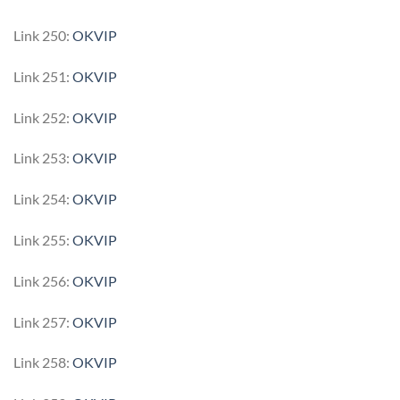
Link 250:
OKVIP
Link 251:
OKVIP
Link 252:
OKVIP
Link 253:
OKVIP
Link 254:
OKVIP
Link 255:
OKVIP
Link 256:
OKVIP
Link 257:
OKVIP
Link 258:
OKVIP