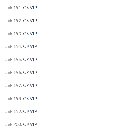
Link 191:
OKVIP
Link 192:
OKVIP
Link 193:
OKVIP
Link 194:
OKVIP
Link 195:
OKVIP
Link 196:
OKVIP
Link 197:
OKVIP
Link 198:
OKVIP
Link 199:
OKVIP
Link 200:
OKVIP