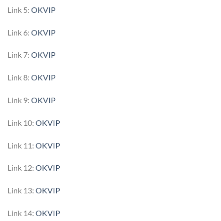
Link 5:
OKVIP
Link 6:
OKVIP
Link 7:
OKVIP
Link 8:
OKVIP
Link 9:
OKVIP
Link 10:
OKVIP
Link 11:
OKVIP
Link 12:
OKVIP
Link 13:
OKVIP
Link 14:
OKVIP