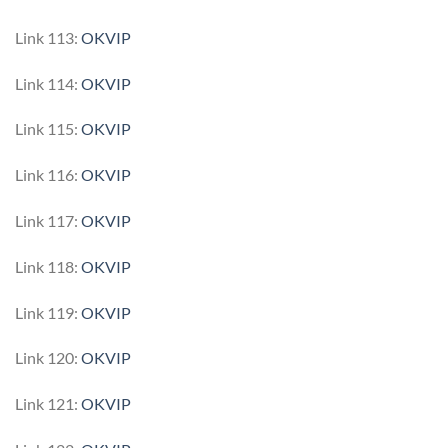
Link 113:
OKVIP
Link 114:
OKVIP
Link 115:
OKVIP
Link 116:
OKVIP
Link 117:
OKVIP
Link 118:
OKVIP
Link 119:
OKVIP
Link 120:
OKVIP
Link 121:
OKVIP