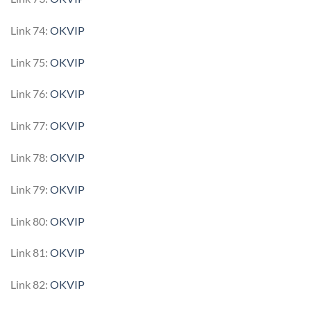
Link 74:
OKVIP
Link 75:
OKVIP
Link 76:
OKVIP
Link 77:
OKVIP
Link 78:
OKVIP
Link 79:
OKVIP
Link 80:
OKVIP
Link 81:
OKVIP
Link 82:
OKVIP