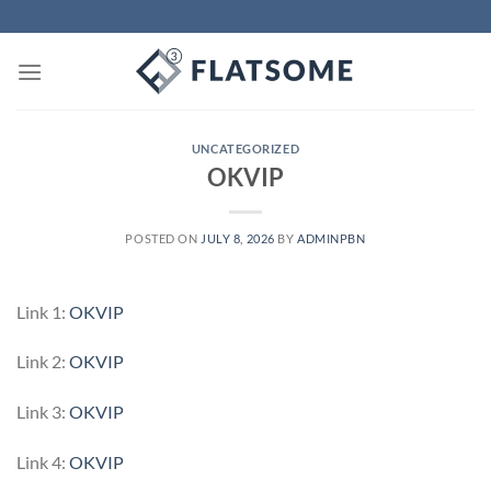
Skip
to
content
UNCATEGORIZED
OKVIP
POSTED ON
JULY 8, 2026
BY
ADMINPBN
Link 1:
OKVIP
Link 2:
OKVIP
Link 3:
OKVIP
Link 4:
OKVIP