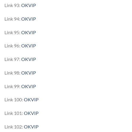
Link 93:
OKVIP
Link 94:
OKVIP
Link 95:
OKVIP
Link 96:
OKVIP
Link 97:
OKVIP
Link 98:
OKVIP
Link 99:
OKVIP
Link 100:
OKVIP
Link 101:
OKVIP
Link 102:
OKVIP