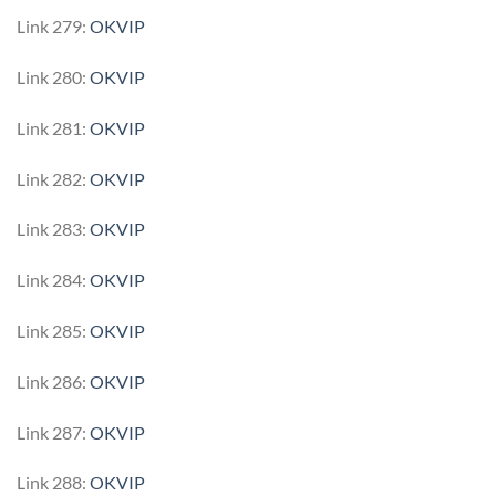
Link 279:
OKVIP
Link 280:
OKVIP
Link 281:
OKVIP
Link 282:
OKVIP
Link 283:
OKVIP
Link 284:
OKVIP
Link 285:
OKVIP
Link 286:
OKVIP
Link 287:
OKVIP
Link 288:
OKVIP