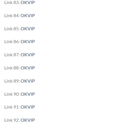
Link 83:
OKVIP
Link 84:
OKVIP
Link 85:
OKVIP
Link 86:
OKVIP
Link 87:
OKVIP
Link 88:
OKVIP
Link 89:
OKVIP
Link 90:
OKVIP
Link 91:
OKVIP
Link 92:
OKVIP