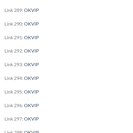
Link 289:
OKVIP
Link 290:
OKVIP
Link 291:
OKVIP
Link 292:
OKVIP
Link 293:
OKVIP
Link 294:
OKVIP
Link 295:
OKVIP
Link 296:
OKVIP
Link 297:
OKVIP
Link 298:
OKVIP