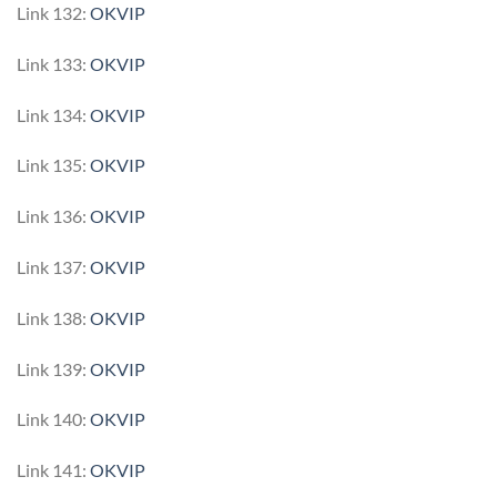
Link 132:
OKVIP
Link 133:
OKVIP
Link 134:
OKVIP
Link 135:
OKVIP
Link 136:
OKVIP
Link 137:
OKVIP
Link 138:
OKVIP
Link 139:
OKVIP
Link 140:
OKVIP
Link 141:
OKVIP