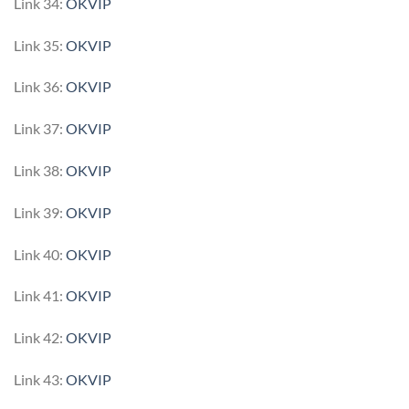
Link 34:
OKVIP
Link 35:
OKVIP
Link 36:
OKVIP
Link 37:
OKVIP
Link 38:
OKVIP
Link 39:
OKVIP
Link 40:
OKVIP
Link 41:
OKVIP
Link 42:
OKVIP
Link 43:
OKVIP