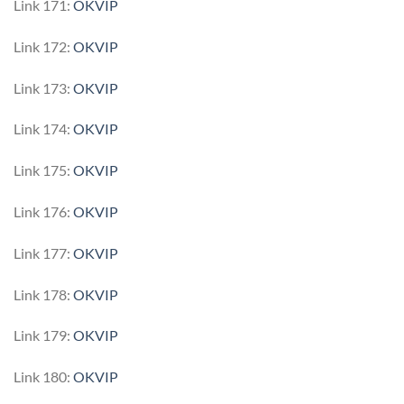
Link 171:
OKVIP
Link 172:
OKVIP
Link 173:
OKVIP
Link 174:
OKVIP
Link 175:
OKVIP
Link 176:
OKVIP
Link 177:
OKVIP
Link 178:
OKVIP
Link 179:
OKVIP
Link 180:
OKVIP