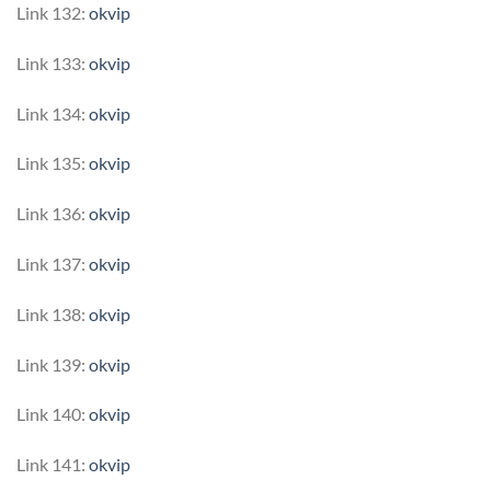
Link 132:
okvip
Link 133:
okvip
Link 134:
okvip
Link 135:
okvip
Link 136:
okvip
Link 137:
okvip
Link 138:
okvip
Link 139:
okvip
Link 140:
okvip
Link 141:
okvip