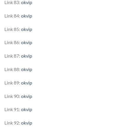
Link 83:
okvip
Link 84:
okvip
Link 85:
okvip
Link 86:
okvip
Link 87:
okvip
Link 88:
okvip
Link 89:
okvip
Link 90:
okvip
Link 91:
okvip
Link 92:
okvip