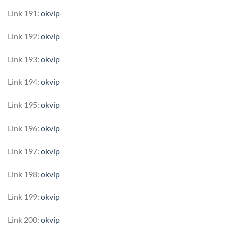
Link 191:
okvip
Link 192:
okvip
Link 193:
okvip
Link 194:
okvip
Link 195:
okvip
Link 196:
okvip
Link 197:
okvip
Link 198:
okvip
Link 199:
okvip
Link 200:
okvip