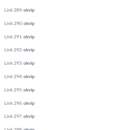
Link 289:
okvip
Link 290:
okvip
Link 291:
okvip
Link 292:
okvip
Link 293:
okvip
Link 294:
okvip
Link 295:
okvip
Link 296:
okvip
Link 297:
okvip
Link 298:
okvip