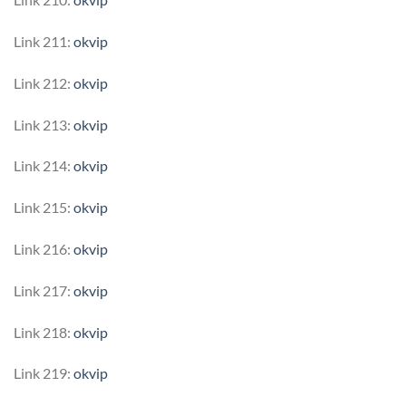
Link 211:
okvip
Link 212:
okvip
Link 213:
okvip
Link 214:
okvip
Link 215:
okvip
Link 216:
okvip
Link 217:
okvip
Link 218:
okvip
Link 219:
okvip