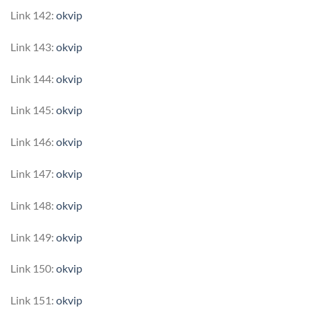
Link 142:
okvip
Link 143:
okvip
Link 144:
okvip
Link 145:
okvip
Link 146:
okvip
Link 147:
okvip
Link 148:
okvip
Link 149:
okvip
Link 150:
okvip
Link 151:
okvip