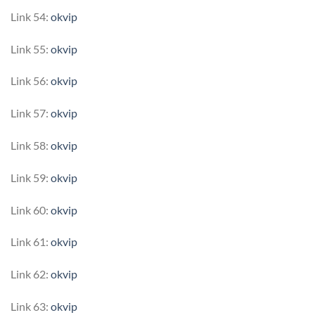
Link 54:
okvip
Link 55:
okvip
Link 56:
okvip
Link 57:
okvip
Link 58:
okvip
Link 59:
okvip
Link 60:
okvip
Link 61:
okvip
Link 62:
okvip
Link 63:
okvip