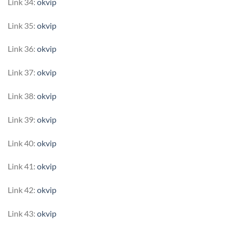
Link 34:
okvip
Link 35:
okvip
Link 36:
okvip
Link 37:
okvip
Link 38:
okvip
Link 39:
okvip
Link 40:
okvip
Link 41:
okvip
Link 42:
okvip
Link 43:
okvip