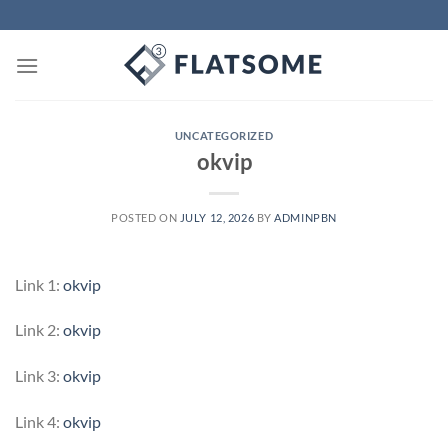
Skip
to
content
UNCATEGORIZED
okvip
POSTED ON
JULY 12, 2026
BY
ADMINPBN
Link 1:
okvip
Link 2:
okvip
Link 3:
okvip
Link 4:
okvip