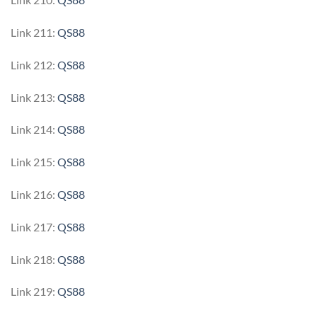
Link 211:
QS88
Link 212:
QS88
Link 213:
QS88
Link 214:
QS88
Link 215:
QS88
Link 216:
QS88
Link 217:
QS88
Link 218:
QS88
Link 219:
QS88