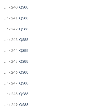
Link 240:
QS88
Link 241:
QS88
Link 242:
QS88
Link 243:
QS88
Link 244:
QS88
Link 245:
QS88
Link 246:
QS88
Link 247:
QS88
Link 248:
QS88
Link 249:
QS88