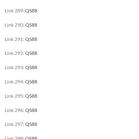
Link 289:
QS88
Link 290:
QS88
Link 291:
QS88
Link 292:
QS88
Link 293:
QS88
Link 294:
QS88
Link 295:
QS88
Link 296:
QS88
Link 297:
QS88
Link 298:
QS88