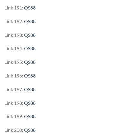
Link 191:
QS88
Link 192:
QS88
Link 193:
QS88
Link 194:
QS88
Link 195:
QS88
Link 196:
QS88
Link 197:
QS88
Link 198:
QS88
Link 199:
QS88
Link 200:
QS88