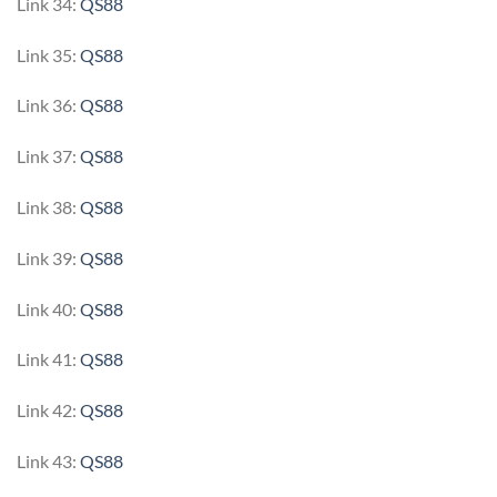
Link 34:
QS88
Link 35:
QS88
Link 36:
QS88
Link 37:
QS88
Link 38:
QS88
Link 39:
QS88
Link 40:
QS88
Link 41:
QS88
Link 42:
QS88
Link 43:
QS88