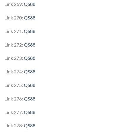
Link 269:
QS88
Link 270:
QS88
Link 271:
QS88
Link 272:
QS88
Link 273:
QS88
Link 274:
QS88
Link 275:
QS88
Link 276:
QS88
Link 277:
QS88
Link 278:
QS88