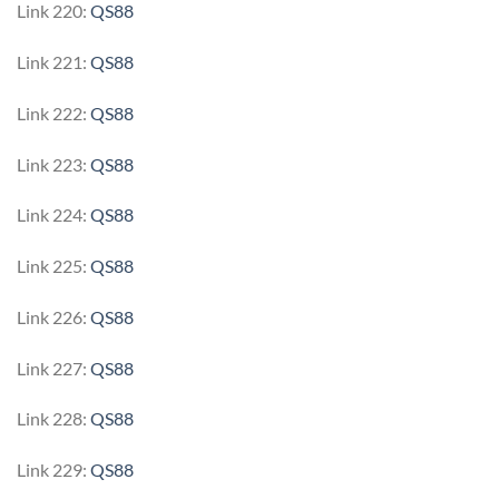
Link 220:
QS88
Link 221:
QS88
Link 222:
QS88
Link 223:
QS88
Link 224:
QS88
Link 225:
QS88
Link 226:
QS88
Link 227:
QS88
Link 228:
QS88
Link 229:
QS88