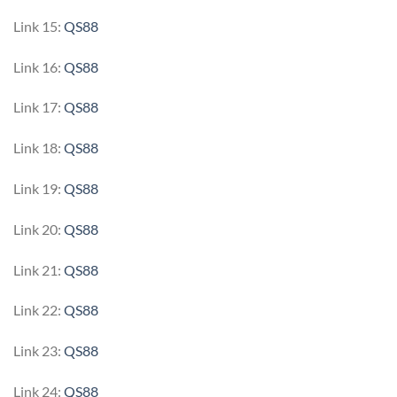
Link 15:
QS88
Link 16:
QS88
Link 17:
QS88
Link 18:
QS88
Link 19:
QS88
Link 20:
QS88
Link 21:
QS88
Link 22:
QS88
Link 23:
QS88
Link 24:
QS88