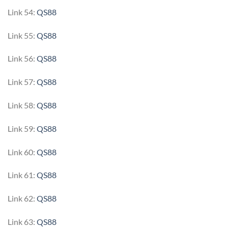
Link 54:
QS88
Link 55:
QS88
Link 56:
QS88
Link 57:
QS88
Link 58:
QS88
Link 59:
QS88
Link 60:
QS88
Link 61:
QS88
Link 62:
QS88
Link 63:
QS88