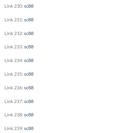
Link 230:
sc88
Link 231:
sc88
Link 232:
sc88
Link 233:
sc88
Link 234:
sc88
Link 235:
sc88
Link 236:
sc88
Link 237:
sc88
Link 238:
sc88
Link 239:
sc88