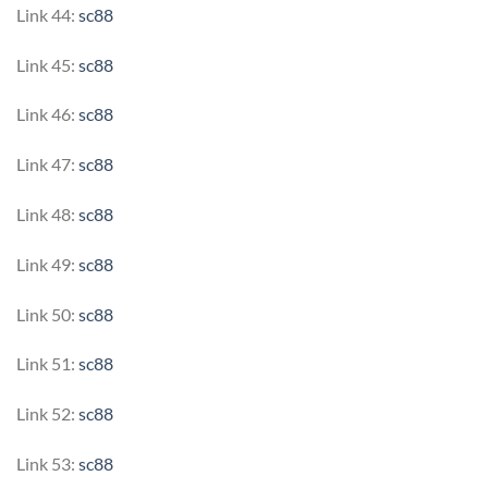
Link 44:
sc88
Link 45:
sc88
Link 46:
sc88
Link 47:
sc88
Link 48:
sc88
Link 49:
sc88
Link 50:
sc88
Link 51:
sc88
Link 52:
sc88
Link 53:
sc88