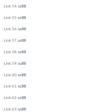
Link 54:
sc88
Link 55:
sc88
Link 56:
sc88
Link 57:
sc88
Link 58:
sc88
Link 59:
sc88
Link 60:
sc88
Link 61:
sc88
Link 62:
sc88
Link 63:
sc88