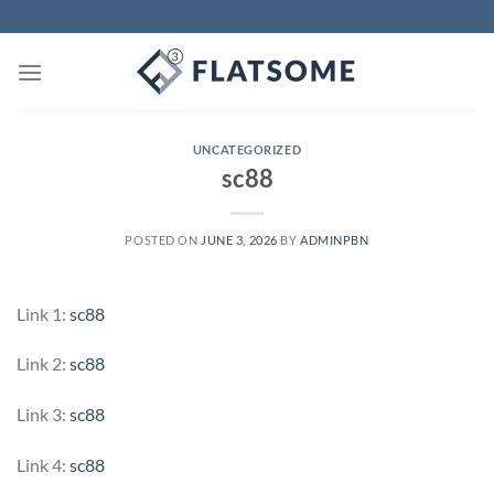
Skip
to
content
UNCATEGORIZED
sc88
POSTED ON
JUNE 3, 2026
BY
ADMINPBN
Link 1:
sc88
Link 2:
sc88
Link 3:
sc88
Link 4:
sc88