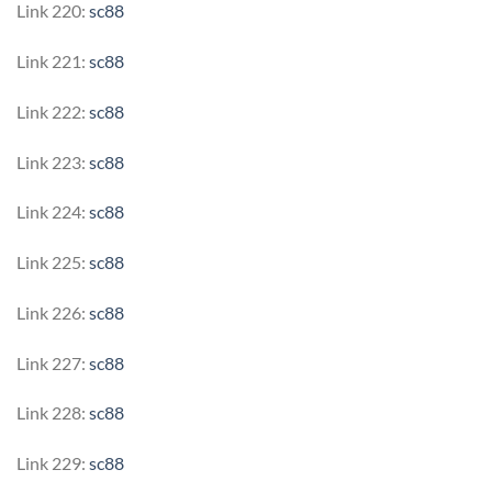
Link 220:
sc88
Link 221:
sc88
Link 222:
sc88
Link 223:
sc88
Link 224:
sc88
Link 225:
sc88
Link 226:
sc88
Link 227:
sc88
Link 228:
sc88
Link 229:
sc88