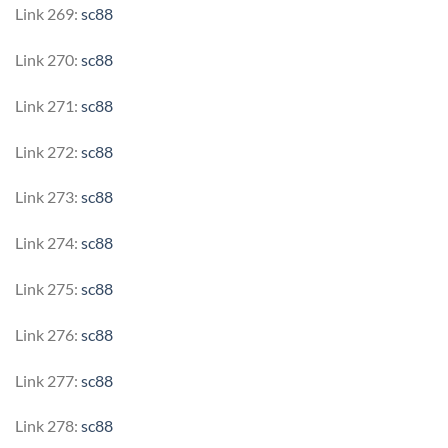
Link 269:
sc88
Link 270:
sc88
Link 271:
sc88
Link 272:
sc88
Link 273:
sc88
Link 274:
sc88
Link 275:
sc88
Link 276:
sc88
Link 277:
sc88
Link 278:
sc88