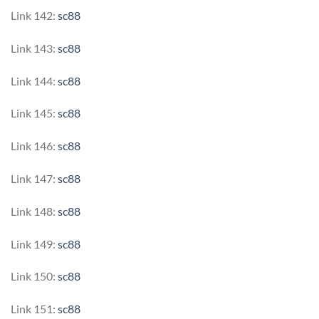
Link 142:
sc88
Link 143:
sc88
Link 144:
sc88
Link 145:
sc88
Link 146:
sc88
Link 147:
sc88
Link 148:
sc88
Link 149:
sc88
Link 150:
sc88
Link 151:
sc88