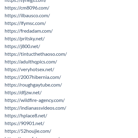
https://cm8096.com/
https://ilbausco.com/
https://lfymsc.com/
https://fredadam.com/
https://pritsky.net/
https://j800.net/
https://tintucthethaoso.com/
https://adulthqpics.com/
https://veryhotsex.net/
https://2007hibernia.com/
https://roughgaytube.com/
https://dfjzw.net/
https://wildfire-agency.com/
https://indianassvideos.com/
https://hplace8.net/
https://90901.net/
https://52houjie.com/