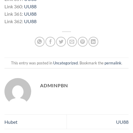
Link 360:
UU88
Link 361:
UU88
Link 362:
UU88
This entry was posted in
Uncategorized
. Bookmark the
permalink
.
ADMINPBN
Hubet
UU88