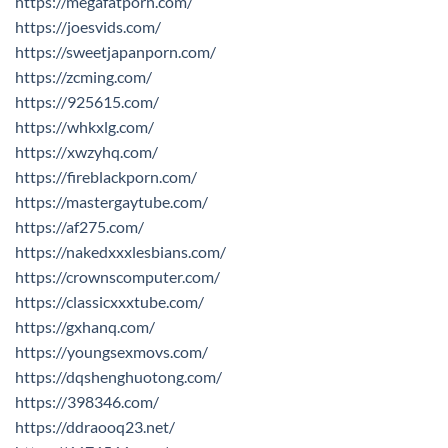
https://megafatporn.com/
https://joesvids.com/
https://sweetjapanporn.com/
https://zcming.com/
https://925615.com/
https://whkxlg.com/
https://xwzyhq.com/
https://fireblackporn.com/
https://mastergaytube.com/
https://af275.com/
https://nakedxxxlesbians.com/
https://crownscomputer.com/
https://classicxxxtube.com/
https://gxhanq.com/
https://youngsexmovs.com/
https://dqshenghuotong.com/
https://398346.com/
https://ddraooq23.net/