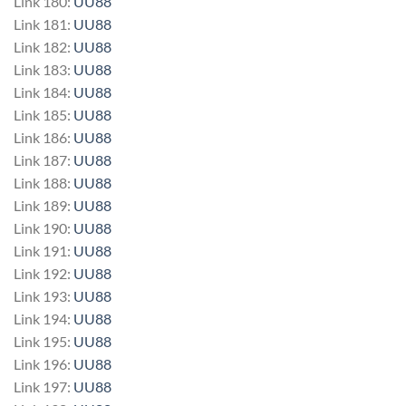
Link 180:
UU88
Link 181:
UU88
Link 182:
UU88
Link 183:
UU88
Link 184:
UU88
Link 185:
UU88
Link 186:
UU88
Link 187:
UU88
Link 188:
UU88
Link 189:
UU88
Link 190:
UU88
Link 191:
UU88
Link 192:
UU88
Link 193:
UU88
Link 194:
UU88
Link 195:
UU88
Link 196:
UU88
Link 197:
UU88