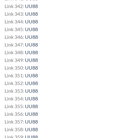
Link 342:
UU88
Link 343:
UU88
Link 344:
UU88
Link 345:
UU88
Link 346:
UU88
Link 347:
UU88
Link 348:
UU88
Link 349:
UU88
Link 350:
UU88
Link 351:
UU88
Link 352:
UU88
Link 353:
UU88
Link 354:
UU88
Link 355:
UU88
Link 356:
UU88
Link 357:
UU88
Link 358:
UU88
Link 359:
UU88