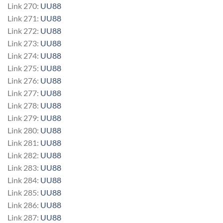
Link 270:
UU88
Link 271:
UU88
Link 272:
UU88
Link 273:
UU88
Link 274:
UU88
Link 275:
UU88
Link 276:
UU88
Link 277:
UU88
Link 278:
UU88
Link 279:
UU88
Link 280:
UU88
Link 281:
UU88
Link 282:
UU88
Link 283:
UU88
Link 284:
UU88
Link 285:
UU88
Link 286:
UU88
Link 287:
UU88