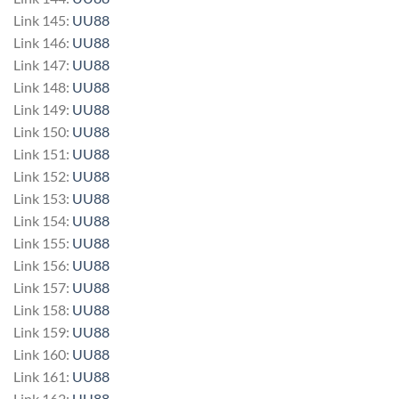
Link 145:
UU88
Link 146:
UU88
Link 147:
UU88
Link 148:
UU88
Link 149:
UU88
Link 150:
UU88
Link 151:
UU88
Link 152:
UU88
Link 153:
UU88
Link 154:
UU88
Link 155:
UU88
Link 156:
UU88
Link 157:
UU88
Link 158:
UU88
Link 159:
UU88
Link 160:
UU88
Link 161:
UU88
Link 162:
UU88