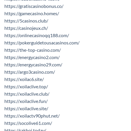
https://gratiscasinobonus.co/
https://gamecasino.homes/
https://5casinos.club/
https://casinojeux.ch/
https://onlinecasinoqq188.com/
https://pokerguidetousacasinos.com/
https://the-top-casino.com/
https://energycasino2.com/
https://energycasino29.com/
https://argo3casino.com/
https://xoilac6.site/
https://xoilaclive.top/
https://xoilaclive.club/
https://xoilaclive.fun/
https://xoilaclive.site/
https://xoilactv90phut.net/
https://socolive61.com/
https://rakhoi.today/