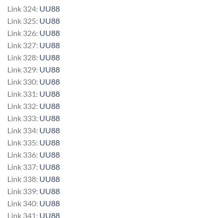
Link 324:
UU88
Link 325:
UU88
Link 326:
UU88
Link 327:
UU88
Link 328:
UU88
Link 329:
UU88
Link 330:
UU88
Link 331:
UU88
Link 332:
UU88
Link 333:
UU88
Link 334:
UU88
Link 335:
UU88
Link 336:
UU88
Link 337:
UU88
Link 338:
UU88
Link 339:
UU88
Link 340:
UU88
Link 341:
UU88