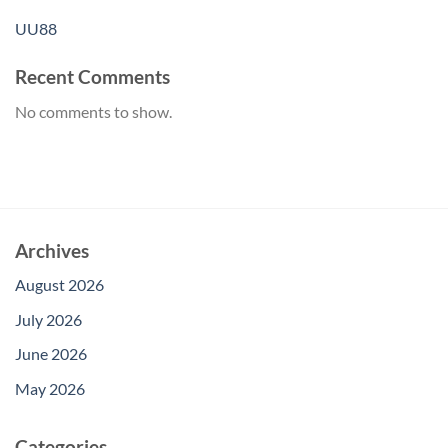
UU88
Recent Comments
No comments to show.
Archives
August 2026
July 2026
June 2026
May 2026
Categories