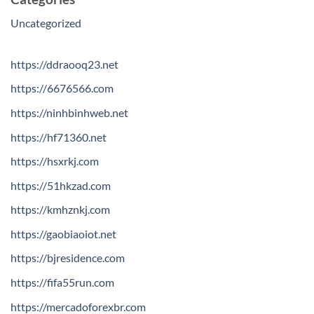
Uncategorized
https://ddraooq23.net
https://6676566.com
https://ninhbinhweb.net
https://hf71360.net
https://hsxrkj.com
https://51hkzad.com
https://kmhznkj.com
https://gaobiaoiot.net
https://bjresidence.com
https://fifa55run.com
https://mercadoforexbr.com