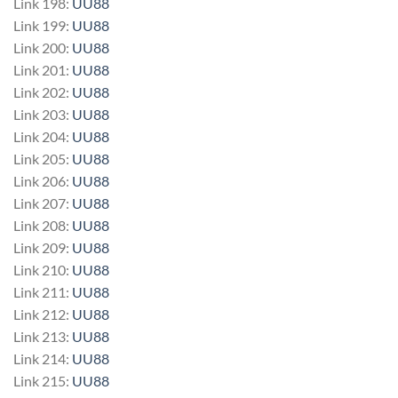
Link 198:
UU88
Link 199:
UU88
Link 200:
UU88
Link 201:
UU88
Link 202:
UU88
Link 203:
UU88
Link 204:
UU88
Link 205:
UU88
Link 206:
UU88
Link 207:
UU88
Link 208:
UU88
Link 209:
UU88
Link 210:
UU88
Link 211:
UU88
Link 212:
UU88
Link 213:
UU88
Link 214:
UU88
Link 215:
UU88