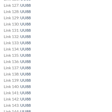
Link 127:
UU88
Link 128:
UU88
Link 129:
UU88
Link 130:
UU88
Link 131:
UU88
Link 132:
UU88
Link 133:
UU88
Link 134:
UU88
Link 135:
UU88
Link 136:
UU88
Link 137:
UU88
Link 138:
UU88
Link 139:
UU88
Link 140:
UU88
Link 141:
UU88
Link 142:
UU88
Link 143:
UU88
Link 144:
UU88