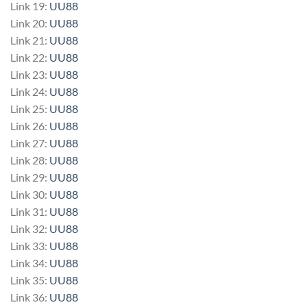
Link 19:
UU88
Link 20:
UU88
Link 21:
UU88
Link 22:
UU88
Link 23:
UU88
Link 24:
UU88
Link 25:
UU88
Link 26:
UU88
Link 27:
UU88
Link 28:
UU88
Link 29:
UU88
Link 30:
UU88
Link 31:
UU88
Link 32:
UU88
Link 33:
UU88
Link 34:
UU88
Link 35:
UU88
Link 36:
UU88