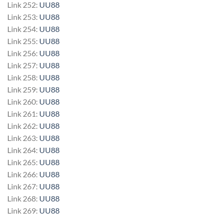
Link 252:
UU88
Link 253:
UU88
Link 254:
UU88
Link 255:
UU88
Link 256:
UU88
Link 257:
UU88
Link 258:
UU88
Link 259:
UU88
Link 260:
UU88
Link 261:
UU88
Link 262:
UU88
Link 263:
UU88
Link 264:
UU88
Link 265:
UU88
Link 266:
UU88
Link 267:
UU88
Link 268:
UU88
Link 269:
UU88