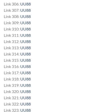
Link 306:
UU88
Link 307:
UU88
Link 308:
UU88
Link 309:
UU88
Link 310:
UU88
Link 311:
UU88
Link 312:
UU88
Link 313:
UU88
Link 314:
UU88
Link 315:
UU88
Link 316:
UU88
Link 317:
UU88
Link 318:
UU88
Link 319:
UU88
Link 320:
UU88
Link 321:
UU88
Link 322:
UU88
Link 323:
UU88